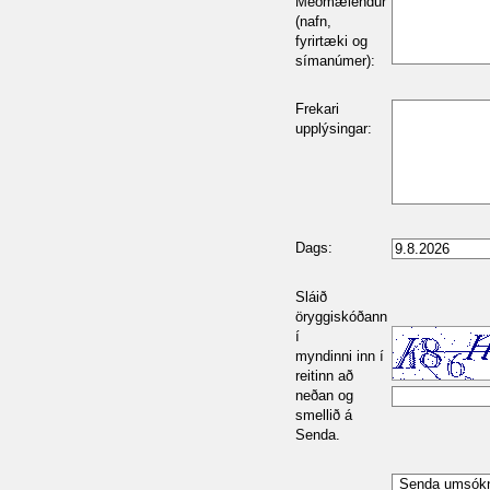
Meðmælendur
(nafn,
fyrirtæki og
símanúmer):
Frekari
upplýsingar:
Dags:
Sláið
öryggiskóðann
í
myndinni inn í
reitinn að
neðan og
smellið á
Senda.