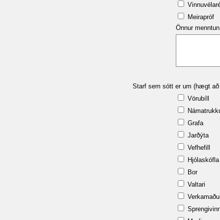
Vinnuvélarét
Meirapróf
Önnur menntun 
Starf sem sótt er um (hægt að me
Vörubíll
Námatrukk
Grafa
Jarðýta
Vefhefill
Hjólaskófla
Bor
Valtari
Verkamaðu
Sprengivin