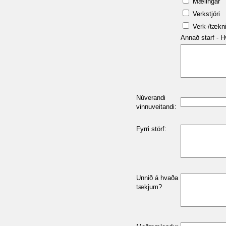
Mælingar
Verkstjóri
Verk-/tækni
Annað starf - 
Núverandi
vinnuveitandi:
Fyrri störf:
Unnið á hvaða
tækjum?