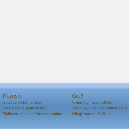
Reynsla
Gæði
Suðurverk stofnað 1967
Valinn fagmaður í öll störf
Fyrsta flokks mannskapur
Tækniþekking innan fyrirtækisins
Fjölbreytt þekking á framkvæmdum
Öflugir samstarfsaðilar