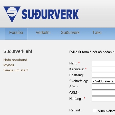
Forsíða
Verkefni
Suðurverk
Tæki
Suðurverk ehf
Fyllið út formið hér að neðan t
Hafa samband
Nafn:
*
Myndir
Kennitala:
*
Sækja um starf
Póstfang:
Sveitarfélag:
Sími :
GSM :
Netfang :
*
Réttindi :
Vinnuvélaré